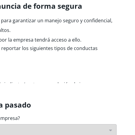
nuncia de forma segura
 para garantizar un manejo seguro y confidencial,
ltos.
por la empresa tendrá acceso a ello.
a reportar los siguientes tipos de conductas
s
l sindicato (gastos, recaudación de ingresos y
 de capitales/financiación de actividades
a pasado
adiaciones y seguridad nuclear
 empresa?
mbiente