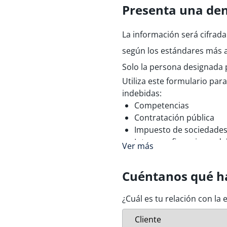
Presenta una de
La información será cifrada
según los estándares más a
Solo la persona designada 
Utiliza este formulario par
indebidas:
Competencias
Contratación pública
Impuesto de sociedade
Intereses financieros de
Ver más
fondos)
Prevención del blanqueo
Cuéntanos qué h
terroristas.
Protección contra las r
¿Cuál es tu relación con la
Protección del medioa
Protección del usuario